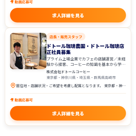
🎥 動画応募可
求人詳細を見る
店長・販売スタッフ
ドトール珈琲農園・ドトール珈琲店
正社員募集
プライム上場企業でカフェの店舗運営／未経
験から接客、コーヒーの知識を基本から学べ
ます！
株式会社ドトールコーヒー
東京都・神奈川県・埼玉県・群馬県高崎市
居住地・店舗状況・ご希望を考慮し配属となります。 東京都・神奈川県・埼玉県・群馬県高崎市※（マイカー通勤可）にある「ドトール珈琲店」「ドトール珈琲農園」の直営店舗への配属となります。
🎥 動画応募可
求人詳細を見る