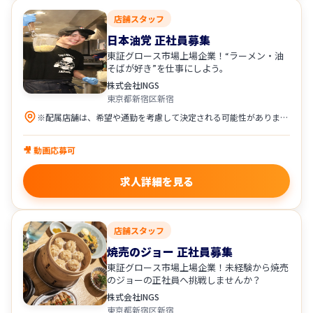
店舗スタッフ
日本油党 正社員募集
東証グロース市場上場企業！“ラーメン・油
そばが好き”を仕事にしよう。
株式会社INGS
東京都新宿区新宿
※配属店舗は、希望や通勤を考慮して決定される可能性があります。
🎥 動画応募可
求人詳細を見る
店舗スタッフ
焼売のジョー 正社員募集
東証グロース市場上場企業！未経験から焼売
のジョーの正社員へ挑戦しませんか？
株式会社INGS
東京都新宿区新宿