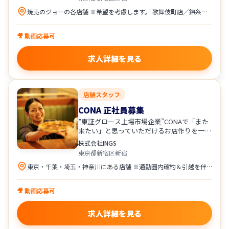
焼売のジョーの各店舗 ※希望を考慮します。 歌舞伎町店／錦糸町店／立川店／町田店／ 多摩センター店／川崎店／野毛店／横浜西口店／ 大宮店／大阪駅前第３ビル店／八王子店／千葉店
🎥 動画応募可
求人詳細を見る
店舗スタッフ
CONA 正社員募集
”東証グロース上場市場企業”CONAで「また
来たい」と思っていただけるお店作りを一緒
にしませんか？
株式会社INGS
東京都新宿区新宿
東京・千葉・埼玉・神奈川にある店舗 ※通勤圏内確約＆引越を伴う異動原則なし 渋谷宇田川町店／錦糸町店／新宿歌舞伎町店／ 恵比寿店／麻布十番店／上野店／立川店／ 蒲田店／横浜鶴屋町店／川崎店／ たまプラーザ店／溝の口店／大宮店／所沢店／ 船橋店／柏店／津田沼店／田町芝浦店／町田店／ 京急蒲田店／西新宿一丁目店／新宿東南口店
🎥 動画応募可
求人詳細を見る