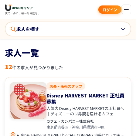
ログイン
次の一歩に、確かな自信を。
求人を探す
求人一覧
12
件の求人が見つかりました
店長・販売スタッフ
Disney HARVEST MARKET 正社員
募集
人気店 Disney HARVEST MARKETの正社員へ
｜ディズニーの世界観を届けるカフェ
カフェ・カンパニー株式会社
東京都渋谷区・神奈川県横浜市中区
★Disney HARVEST MARKET by CAFE COMPANY 渋谷ヒカリエ店 東京都渋谷区渋谷2-21-1 渋谷ヒカリエ7F アクセス ・各線「渋谷駅」直結、徒歩圏内 ★Disney HARVEST MARKET by CAFE COMPANY 横浜赤レンガ倉庫店 神奈川県横浜市中区新港1-1-2 横浜赤レンガ倉庫2号館3F アクセス ・みなとみらい線「日本大通り駅」より徒歩圏内 ・みなとみらい線「馬車道駅」より徒歩圏内 ・JR、横浜市営地下鉄「桜木町駅」より徒歩圏内 配属は、希望や通勤を考慮して決定します。