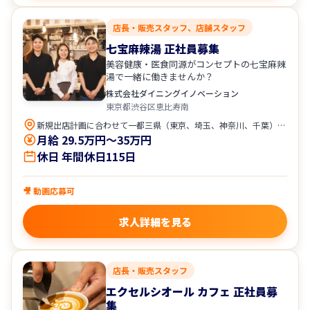
店長・販売スタッフ、店舗スタッフ
七宝麻辣湯 正社員募集
美容健康・医食同源がコンセプトの七宝麻辣
湯で一緒に働きませんか？
株式会社ダイニングイノベーション
東京都渋谷区恵比寿南
新規出店計画に合わせて一都三県（東京、埼玉、神奈川、千葉）に希望も考慮の上、配属予定です。
月給 29.5万円〜35万円
休日 年間休日115日
🎥 動画応募可
求人詳細を見る
店長・販売スタッフ
エクセルシオール カフェ 正社員募
集