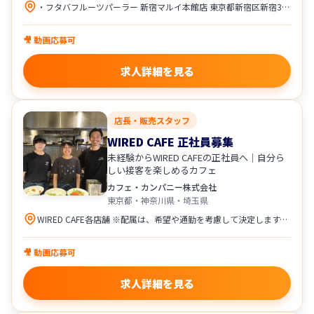
・フタバフルーツパーラー 新宿マルイ本館店 東京都新宿区新宿3-30-13 新宿マルイ本館5F ★アクセス ・東京メトロ丸ノ内線「新宿三丁目駅」徒歩1分 ・東京メトロ副都心線「新宿三丁目駅」徒歩2分 ・都営新宿線「新宿三丁目駅」徒歩2分 ・各線「新宿駅」徒歩5分 ・フタバフルーツパーラー アトレ川崎店 神奈川県川崎市川崎区駅前本町26-1 アトレ川崎4F ★アクセス ・JR「川崎駅」直結 ・京急「京急川崎駅」徒歩圏内 配属は、希望や通勤を考慮して決定します。
🎥 動画応募可
求人詳細を見る
店長・販売スタッフ
WIRED CAFE 正社員募集
未経験からWIRED CAFEの正社員へ｜自分ら
しい接客を楽しめるカフェ
カフェ・カンパニー株式会社
東京都・神奈川県・埼玉県
WIRED CAFE各店舗 ※配属は、希望や通勤を考慮して決定します。 東京都 ・WIRED CAFE ルミネエスト新宿店 ・WIRED CAFE アトレ上野店 ・WIRED CAFE ルミネ立川店 神奈川県 ・WIRED CAFE 横浜相鉄ジョイナス店 ・WIRED CAFE 武蔵小杉東急スクエア店 ・WIRED CAFE アトレ川崎店 埼玉県 ・WIRED CAFE ルミネ大宮店
🎥 動画応募可
求人詳細を見る