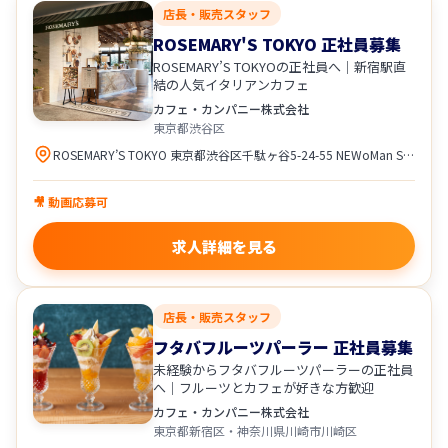
店長・販売スタッフ
ROSEMARY'S TOKYO 正社員募集
ROSEMARY’S TOKYOの正社員へ｜新宿駅直
結の人気イタリアンカフェ
カフェ・カンパニー株式会社
東京都渋谷区
ROSEMARY’S TOKYO 東京都渋谷区千駄ヶ谷5-24-55 NEWoMan SHINJUKU 6F アクセス ・JR各線「新宿駅」ミライナタワー改札・甲州街道改札・新南改札方面より直結 ・都営新宿線、都営大江戸線、京王新線「新宿駅」より徒歩5分 ・東京メトロ副都心線「新宿三丁目駅」より徒歩3分 ・地下1階地下鉄口直結
🎥 動画応募可
求人詳細を見る
店長・販売スタッフ
フタバフルーツパーラー 正社員募集
未経験からフタバフルーツパーラーの正社員
へ｜フルーツとカフェが好きな方歓迎
カフェ・カンパニー株式会社
東京都新宿区・神奈川県川崎市川崎区