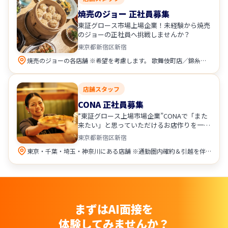
焼売のジョー 正社員募集
東証グロース市場上場企業！未経験から焼売
のジョーの正社員へ挑戦しませんか？
東京都新宿区新宿
焼売のジョーの各店舗 ※希望を考慮します。 歌舞伎町店／錦糸町店／立川店／町田店／ 多摩センター店／川崎店／野毛店／横浜西口店／ 大宮店／大阪駅前第３ビル店／八王子店／千葉店
店舗スタッフ
CONA 正社員募集
”東証グロース上場市場企業”CONAで「また
来たい」と思っていただけるお店作りを一緒
にしませんか？
東京都新宿区新宿
東京・千葉・埼玉・神奈川にある店舗 ※通勤圏内確約＆引越を伴う異動原則なし 渋谷宇田川町店／錦糸町店／新宿歌舞伎町店／ 恵比寿店／麻布十番店／上野店／立川店／ 蒲田店／横浜鶴屋町店／川崎店／ たまプラーザ店／溝の口店／大宮店／所沢店／ 船橋店／柏店／津田沼店／田町芝浦店／町田店／ 京急蒲田店／西新宿一丁目店／新宿東南口店
まずはAI面接を
体験してみませんか？