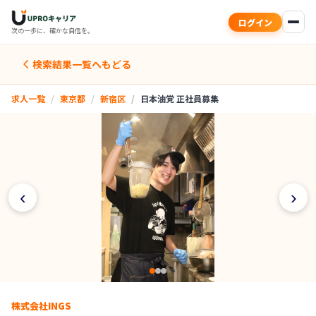
ログイン
次の一歩に、確かな自信を。
検索結果一覧へもどる
求人一覧
東京都
新宿区
日本油党 正社員募集
‹
›
株式会社INGS