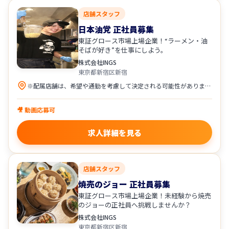
店舗スタッフ
日本油党 正社員募集
東証グロース市場上場企業！“ラーメン・油
そばが好き”を仕事にしよう。
株式会社INGS
東京都新宿区新宿
※配属店舗は、希望や通勤を考慮して決定される可能性があります。
🎥 動画応募可
求人詳細を見る
店舗スタッフ
焼売のジョー 正社員募集
東証グロース市場上場企業！未経験から焼売
のジョーの正社員へ挑戦しませんか？
株式会社INGS
東京都新宿区新宿