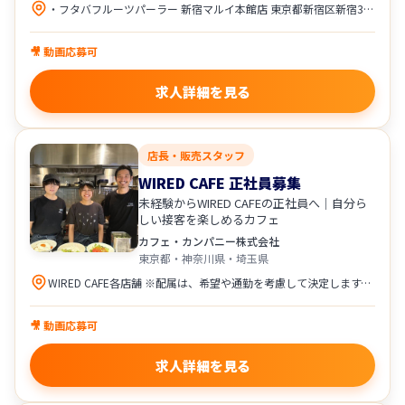
・フタバフルーツパーラー 新宿マルイ本館店 東京都新宿区新宿3-30-13 新宿マルイ本館5F ★アクセス ・東京メトロ丸ノ内線「新宿三丁目駅」徒歩1分 ・東京メトロ副都心線「新宿三丁目駅」徒歩2分 ・都営新宿線「新宿三丁目駅」徒歩2分 ・各線「新宿駅」徒歩5分 ・フタバフルーツパーラー アトレ川崎店 神奈川県川崎市川崎区駅前本町26-1 アトレ川崎4F ★アクセス ・JR「川崎駅」直結 ・京急「京急川崎駅」徒歩圏内 配属は、希望や通勤を考慮して決定します。
🎥 動画応募可
求人詳細を見る
店長・販売スタッフ
WIRED CAFE 正社員募集
未経験からWIRED CAFEの正社員へ｜自分ら
しい接客を楽しめるカフェ
カフェ・カンパニー株式会社
東京都・神奈川県・埼玉県
WIRED CAFE各店舗 ※配属は、希望や通勤を考慮して決定します。 東京都 ・WIRED CAFE ルミネエスト新宿店 ・WIRED CAFE アトレ上野店 ・WIRED CAFE ルミネ立川店 神奈川県 ・WIRED CAFE 横浜相鉄ジョイナス店 ・WIRED CAFE 武蔵小杉東急スクエア店 ・WIRED CAFE アトレ川崎店 埼玉県 ・WIRED CAFE ルミネ大宮店
🎥 動画応募可
求人詳細を見る