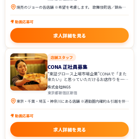
焼売のジョーの各店舗 ※希望を考慮します。 歌舞伎町店／錦糸町店／立川店／町田店／ 多摩センター店／川崎店／野毛店／横浜西口店／ 大宮店／大阪駅前第３ビル店／八王子店／千葉店
🎥 動画応募可
求人詳細を見る
店舗スタッフ
CONA 正社員募集
”東証グロース上場市場企業”CONAで「また
来たい」と思っていただけるお店作りを一緒
にしませんか？
株式会社INGS
東京都新宿区新宿
東京・千葉・埼玉・神奈川にある店舗 ※通勤圏内確約＆引越を伴う異動原則なし 渋谷宇田川町店／錦糸町店／新宿歌舞伎町店／ 恵比寿店／麻布十番店／上野店／立川店／ 蒲田店／横浜鶴屋町店／川崎店／ たまプラーザ店／溝の口店／大宮店／所沢店／ 船橋店／柏店／津田沼店／田町芝浦店／町田店／ 京急蒲田店／西新宿一丁目店／新宿東南口店
🎥 動画応募可
求人詳細を見る