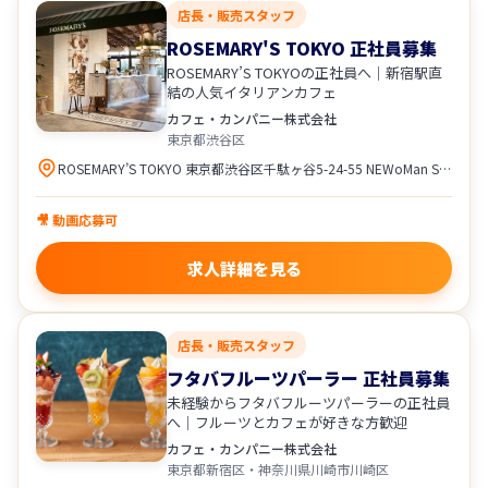
店長・販売スタッフ
ROSEMARY'S TOKYO 正社員募集
ROSEMARY’S TOKYOの正社員へ｜新宿駅直
結の人気イタリアンカフェ
カフェ・カンパニー株式会社
東京都渋谷区
ROSEMARY’S TOKYO 東京都渋谷区千駄ヶ谷5-24-55 NEWoMan SHINJUKU 6F アクセス ・JR各線「新宿駅」ミライナタワー改札・甲州街道改札・新南改札方面より直結 ・都営新宿線、都営大江戸線、京王新線「新宿駅」より徒歩5分 ・東京メトロ副都心線「新宿三丁目駅」より徒歩3分 ・地下1階地下鉄口直結
🎥 動画応募可
求人詳細を見る
店長・販売スタッフ
フタバフルーツパーラー 正社員募集
未経験からフタバフルーツパーラーの正社員
へ｜フルーツとカフェが好きな方歓迎
カフェ・カンパニー株式会社
東京都新宿区・神奈川県川崎市川崎区