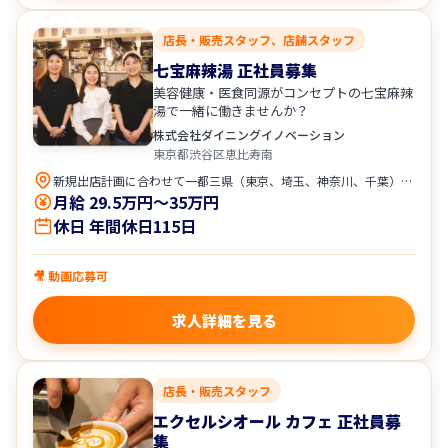
店長・販売スタッフ、店舗スタッフ
七宝麻辣湯 正社員募集
美容健康・医食同源がコンセプトの七宝麻辣
湯で一緒に働きませんか？
株式会社ダイニングイノベーション
東京都渋谷区恵比寿南
新規出店計画に合わせて一都三県（東京、埼玉、神奈川、千葉）に希望も考慮の上、配属予定です。
月給 29.5万円〜35万円
休日 年間休日115日
🎥 動画応募可
求人詳細を見る
店長・販売スタッフ
エクセルシオール カフェ 正社員募
集