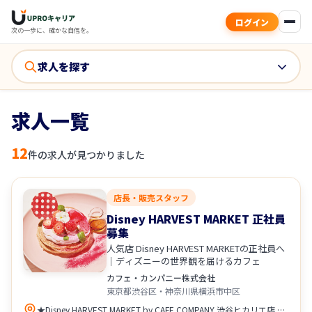
ログイン
次の一歩に、確かな自信を。
求人を探す
求人一覧
12
件の求人が見つかりました
店長・販売スタッフ
Disney HARVEST MARKET 正社員
募集
人気店 Disney HARVEST MARKETの正社員へ
｜ディズニーの世界観を届けるカフェ
カフェ・カンパニー株式会社
東京都渋谷区・神奈川県横浜市中区
★Disney HARVEST MARKET by CAFE COMPANY 渋谷ヒカリエ店 東京都渋谷区渋谷2-21-1 渋谷ヒカリエ7F アクセス ・各線「渋谷駅」直結、徒歩圏内 ★Disney HARVEST MARKET by CAFE COMPANY 横浜赤レンガ倉庫店 神奈川県横浜市中区新港1-1-2 横浜赤レンガ倉庫2号館3F アクセス ・みなとみらい線「日本大通り駅」より徒歩圏内 ・みなとみらい線「馬車道駅」より徒歩圏内 ・JR、横浜市営地下鉄「桜木町駅」より徒歩圏内 配属は、希望や通勤を考慮して決定します。