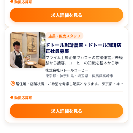
🎥 動画応募可
求人詳細を見る
店長・販売スタッフ
ドトール珈琲農園・ドトール珈琲店
正社員募集
プライム上場企業でカフェの店舗運営／未経
験から接客、コーヒーの知識を基本から学べ
ます！
株式会社ドトールコーヒー
東京都・神奈川県・埼玉県・群馬県高崎市
居住地・店舗状況・ご希望を考慮し配属となります。 東京都・神奈川県・埼玉県・群馬県高崎市※（マイカー通勤可）にある「ドトール珈琲店」「ドトール珈琲農園」の直営店舗への配属となります。
🎥 動画応募可
求人詳細を見る