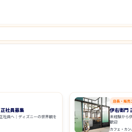
店長・販売
ET 正社員募集
伊右衛門 
RKETの正社員へ｜ディズニーの世界観を
未経験から
歓迎
カフェ・カン