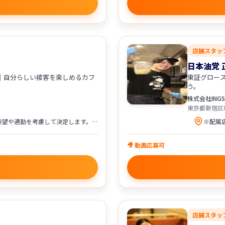
店舗スタッ
日本油党 
員へ｜自分らしい接客を楽しめるカフ
東証グロー
う。
株式会社INGS
東京都新宿区
WIRED CAFE各店舗 ※配属は、希望や通勤を考慮して決定します。 東京都 ・WIRED CAFE ルミネエスト新宿店 ・WIRED CAFE アトレ上野店 ・WIRED CAFE ルミネ立川店 神奈川県 ・WIRED CAFE 横浜相鉄ジョイナス店 ・WIRED CAFE 武蔵小杉東急スクエア店 ・WIRED CAFE アトレ川崎店 埼玉県 ・WIRED CAFE ルミネ大宮店
🎥 動画応募可
店舗スタッ