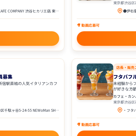
東京都渋谷区
★Disney HARVEST MARKET by CAFE COMPANY 渋谷ヒカリエ店 東京都渋谷区渋谷2-21-1 渋谷ヒカリエ7F アクセス ・各線「渋谷駅」直結、徒歩圏内 ★Disney HARVEST MARKET by CAFE COMPANY 横浜赤レンガ倉庫店 神奈川県横浜市中区新港1-1-2 横浜赤レンガ倉庫2号館3F アクセス ・みなとみらい線「日本大通り駅」より徒歩圏内 ・みなとみらい線「馬車道駅」より徒歩圏内 ・JR、横浜市営地下鉄「桜木町駅」より徒歩圏内 配属は、希望や通勤を考慮して決定します。
🎥 動画応募可
店長・販売
社員募集
フタバフ
員へ｜新宿駅直結の人気イタリアンカフ
未経験から
が好きな方
カフェ・カン
東京都渋谷区
ROSEMARY’S TOKYO 東京都渋谷区千駄ヶ谷5-24-55 NEWoMan SHINJUKU 6F アクセス ・JR各線「新宿駅」ミライナタワー改札・甲州街道改札・新南改札方面より直結 ・都営新宿線、都営大江戸線、京王新線「新宿駅」より徒歩5分 ・東京メトロ副都心線「新宿三丁目駅」より徒歩3分 ・地下1階地下鉄口直結
🎥 動画応募可