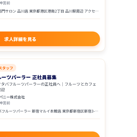
神宮前
●伊右衛門サロン 品川店 東京都港区港南2丁目 品川駅周辺 アクセス ・各線「品川駅」より徒歩圏内 ●伊右衛門サロン ラゾーナ川崎店 神奈川県川崎市幸区堀川町72-1 ラゾーナ川崎プラザ内 アクセス ・JR「川崎駅」より徒歩1分 ・京急本線「京急川崎駅」より徒歩3分 配属は、希望や通勤を考慮して決定します。
求人詳細を見る
スタッフ
ルーツパーラー 正社員募集
フタバフルーツパーラーの正社員へ｜フルーツとカフェ
歓迎
パニー株式会社
神宮前
・フタバフルーツパーラー 新宿マルイ本館店 東京都新宿区新宿3-30-13 新宿マルイ本館5F ★アクセス ・東京メトロ丸ノ内線「新宿三丁目駅」徒歩1分 ・東京メトロ副都心線「新宿三丁目駅」徒歩2分 ・都営新宿線「新宿三丁目駅」徒歩2分 ・各線「新宿駅」徒歩5分 ・フタバフルーツパーラー アトレ川崎店 神奈川県川崎市川崎区駅前本町26-1 アトレ川崎4F ★アクセス ・JR「川崎駅」直結 ・京急「京急川崎駅」徒歩圏内 配属は、希望や通勤を考慮して決定します。