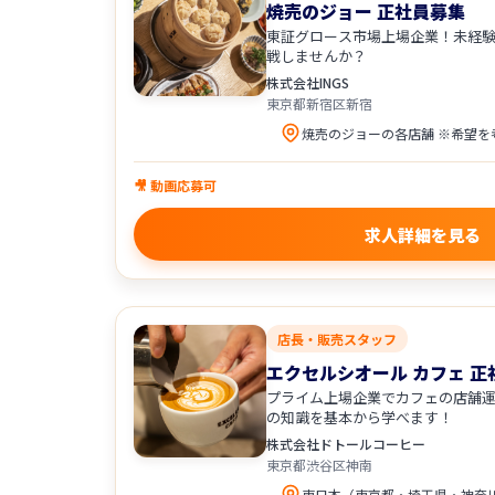
焼売のジョー 正社員募集
東証グロース市場上場企業！未経
戦しませんか？
株式会社INGS
東京都新宿区新宿
🎥 動画応募可
求人詳細を見る
店長・販売スタッフ
エクセルシオール カフェ 正
プライム上場企業でカフェの店舗
の知識を基本から学べます！
株式会社ドトールコーヒー
東京都渋谷区神南