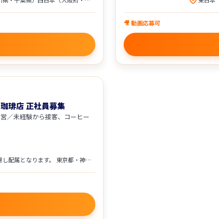
🎥 動画応募可
珈琲店 正社員募集
運営／未経験から接客、コーヒー
居住地・店舗状況・ご希望を考慮し配属となります。 東京都・神奈川県・埼玉県・群馬県高崎市※（マイカー通勤可）にある「ドトール珈琲店」「ドトール珈琲農園」の直営店舗への配属となります。