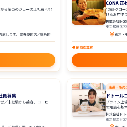
CONA 
験から焼売のジョーの正社員へ挑
”東証グロー
けるお店作
株式会社INGS
東京都新宿区
焼売のジョーの各店舗 ※希望を考慮します。 歌舞伎町店／錦糸町店／立川店／町田店／ 多摩センター店／川崎店／野毛店／横浜西口店／ 大宮店／大阪駅前第３ビル店／八王子店／千葉店
🎥 動画応募可
店長・販売
社員募集
ドトール
運営／未経験から接客、コーヒー
プライム上
の知識を基
株式会社ドト
東京都渋谷区
東日本（東京都・埼玉県・神奈川県・千葉県）西日本（大阪府・兵庫県・広島県・愛知県）にある 「ドトールコーヒーショップ」「エクセルシオール カフェ」の直営店舗への配属となります。 居住地・店舗状況・ご希望を考慮し配属となります。